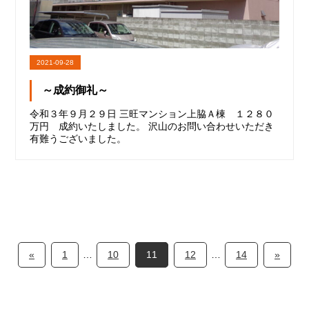
2021-09-28
～成約御礼～
令和３年９月２９日 三旺マンション上脇Ａ棟 １２８０
万円 成約いたしました。 沢山のお問い合わせいただき
有難うございました。
«
1
…
10
11
12
…
14
»